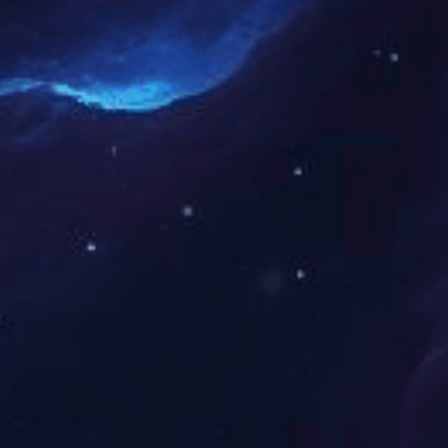
酒店石膏装饰
酒店石膏
破损石膏线条的修补
2019-01-01