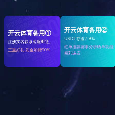
饰面材质
取材天然
星空体育登录官网_星
星空体育登录官网_星
空(中国)
空(中国)