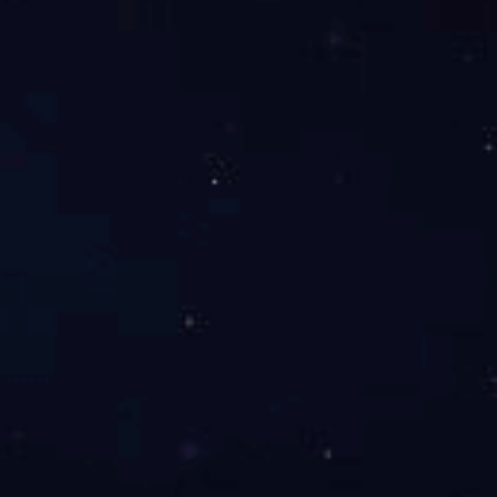
，深受广
京)建材科技有限公司
010-61528380
地方，前
公司地址：北京市通州区张家湾镇北大化村
东
白细腻，
装在天花