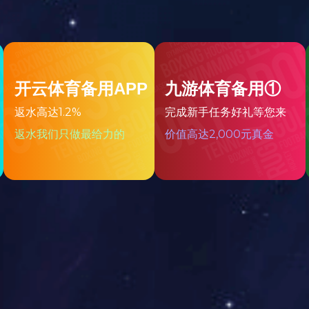
油漆涂装
装饰奢华
星空体育登录官网_星
星空体育登录官网_星
空(中国)
空(中国)
公司简介
公司旗下两大品牌系列产品，法尔茵品牌