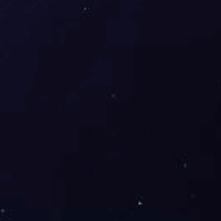
酒店石膏装饰
星空体育登录官网_星空(中国)(北