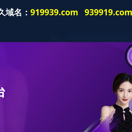
企业分站
|
网站
首页
走进星空体育
企业荣誉
产品中心
案例展
企业简介
江苏石膏系列
产品
登录官网_星
列
江苏腻子粉系列
江苏胶类系列
江苏涂料系列
企业文化
江苏腻子粉系列
门店
总经理专栏
江苏胶类系列
经销商
空(中国)
江苏涂料系列
江苏防水系列
苏外墙柔性腻子粉
江苏生态耐水腻子粉