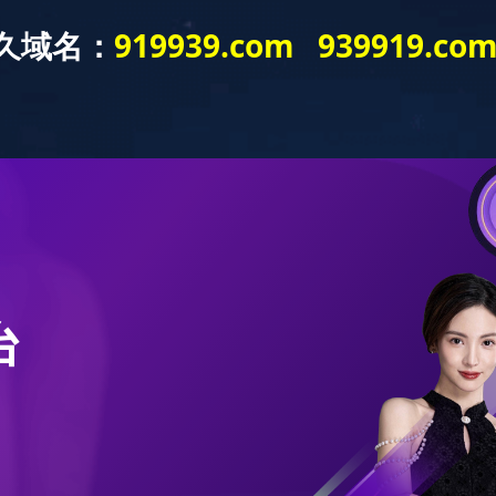
首页
走进星空体育
企业荣誉
产品中心
案例展
企业简介
连云港石膏系列
产品
登录官网_星
企业文化
连云港腻子粉系列
门店
总经理专栏
连云港胶类系列
经销商
空(中国)
连云港涂料系列
连云港防水系列