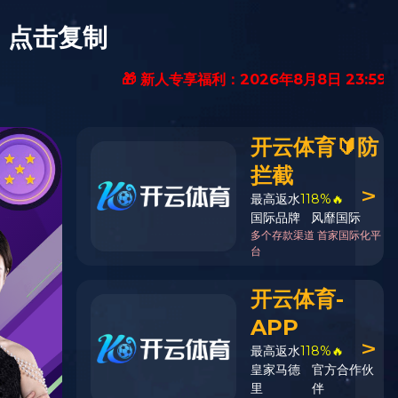
企业分站
|
网站地图
|
RSS
|
XML
示
新闻中心
招商合作
星空体育登录
展示
公司新闻
联系方式
官网_星空(中
展示
行业新闻
展示
技术知识
国)