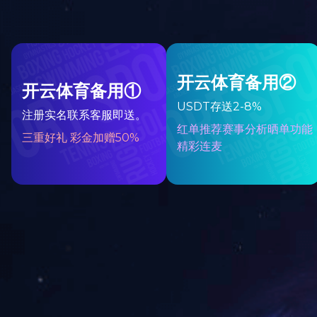
防水材料施工需要注意什么
瓷砖粘结剂冬天施工需要注意...
嵌缝石膏施工时需要注意什么
外墙弹性腻子粉有哪些优点和...
热门关键词
生态找平砂浆
法尔茵石膏线条
连云港
江苏石膏线条
外墙弹性腻子粉
连云港石膏制品
生态墙锢
净味全效内墙漆
生态嵌缝石膏
外墙乳胶漆厂家
外墙柔性腻子粉
找平砂浆
生态嵌缝石膏厂
家