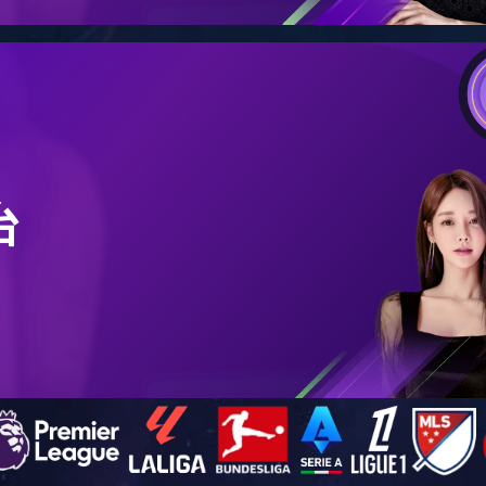
列
网_星空(中国)(北京)建材科技有限公司生产的石膏线条、石膏制品,坚守“星空体育登录
腻子粉
连云港外墙柔性腻子粉
连云港生态耐水腻子粉
连云