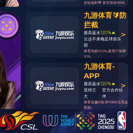
您的当前位置：
首 页
>>
产品中心
>>
连云港腻子粉系列
官网_星空(中国)”的核心理念,远销各地,石膏线条品牌一流
港生态墙体腻子粉
连云港生态大理石瓷砖